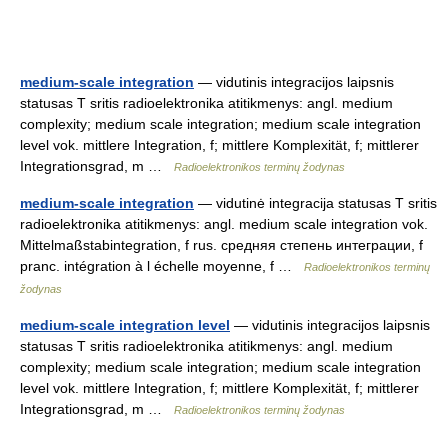
medium-scale integration
— vidutinis integracijos laipsnis
statusas T sritis radioelektronika atitikmenys: angl. medium
complexity; medium scale integration; medium scale integration
level vok. mittlere Integration, f; mittlere Komplexität, f; mittlerer
Integrationsgrad, m …
Radioelektronikos terminų žodynas
medium-scale integration
— vidutinė integracija statusas T sritis
radioelektronika atitikmenys: angl. medium scale integration vok.
Mittelmaßstabintegration, f rus. средняя степень интеграции, f
pranc. intégration à l échelle moyenne, f …
Radioelektronikos terminų
žodynas
medium-scale integration level
— vidutinis integracijos laipsnis
statusas T sritis radioelektronika atitikmenys: angl. medium
complexity; medium scale integration; medium scale integration
level vok. mittlere Integration, f; mittlere Komplexität, f; mittlerer
Integrationsgrad, m …
Radioelektronikos terminų žodynas