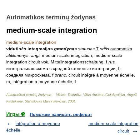
Automatikos terminų žodynas
medium-scale integration
medium-scale integration
vidutinės integracijos
grandynas
statusas
T
sritis
automatika
atitikmenys
:
angl.
medium-scale integration; medium-scale
integration circuit
vok.
Mittelintegrationsschaltung, f
rus.
интегральная схема с средней степенью интеграции, f;
средняя микросхема, f
pranc.
circuit intégré à moyenne échelle,
m; intégration à moyenne échelle, f
Automatikos terminų žodynas. – Vilnius: Technika
.
Vilius Antanas Geleževičius, Angelė
Kaulakienė, Stanislovas Marcinkevičius
.
2004
.
Игры ⚽
Поможем написать реферат
intégration à moyenne
medium-scale integration
échelle
circuit