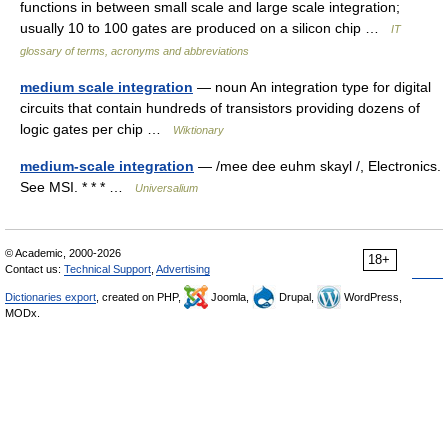
functions in between small scale and large scale integration;
usually 10 to 100 gates are produced on a silicon chip …
IT
glossary of terms, acronyms and abbreviations
medium scale integration
— noun An integration type for digital
circuits that contain hundreds of transistors providing dozens of
logic gates per chip …
Wiktionary
medium-scale integration
— /mee dee euhm skayl /, Electronics.
See MSI. * * * …
Universalium
© Academic, 2000-2026
18+
Contact us:
Technical Support
,
Advertising
Dictionaries export
, created on PHP,
Joomla,
Drupal,
WordPress,
MODx.